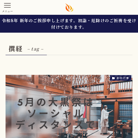
メニュー
令和8年 新年のご挨拶申し上げます。初詣・厄除けのご祈祷を受け
付けております。
撰経
– tag –
年中行事