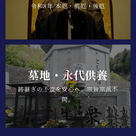
令和8年 本厄・前厄・後厄
墓地・永代供養
跡継ぎの不安を安心へ。宗旨宗派不
問。