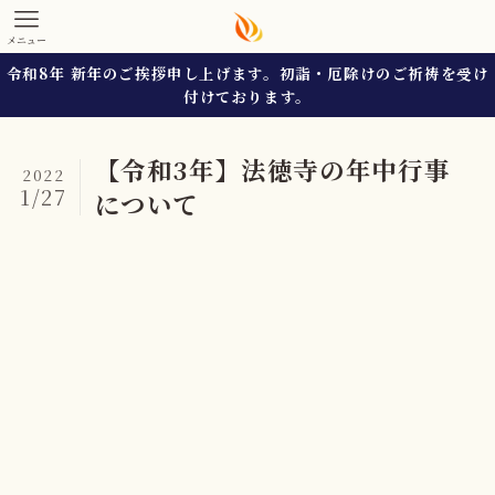
メニュー
令和8年 新年のご挨拶申し上げます。初詣・厄除けのご祈祷を受け
付けております。
【令和3年】法徳寺の年中行事
2022
1/27
について