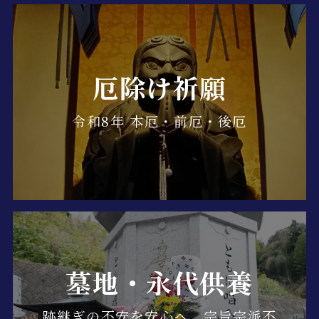
厄除け祈願
令和8年 本厄・前厄・後厄
墓地・永代供養
跡継ぎの不安を安心へ。宗旨宗派不