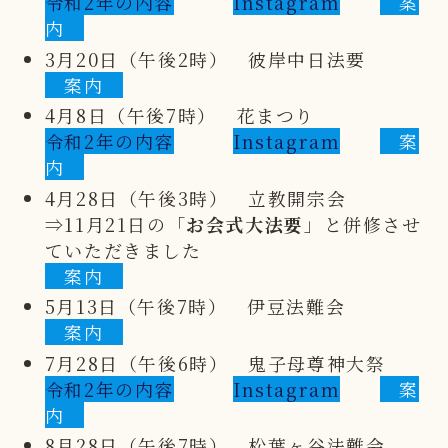
令和2年の内容
Instagram
案
内
3月20日（午後2時） 彼岸中日法要
案内
4月8日（午後7時） 花まつり
令和2年の内容
Instagram
案
内
4月28日（午後3時） 立教開宗会
⇒11月21日の「
お会式大法要
」と併修させ
ていただきました
案内
5月13日（午後7時） 伊豆法難会
案内
7月28日（午後6時） 鬼子母尊神大祭
令和2年の内容
Instagram
案
内
8月28日（午後7時） 松葉ヶ谷法難会