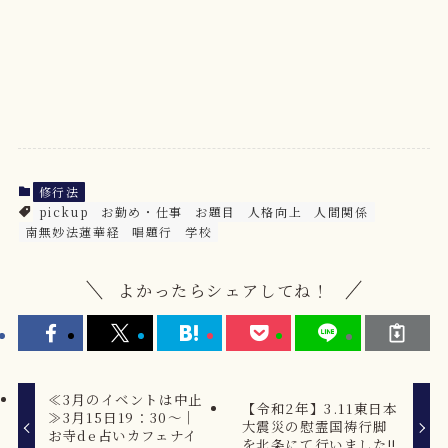
修行法
pickup
お勤め・仕事
お題目
人格向上
人間関係
南無妙法蓮華経
唱題行
学校
よかったらシェアしてね！
≪3月のイベントは中止
【令和2年】3.11東日本
≫3月15日19：30～｜
大震災の慰霊国祷行脚
お寺de占いカフェナイ
を北条にて行いました!!