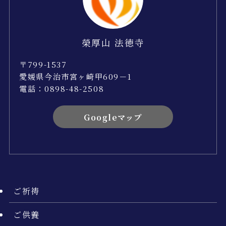
榮厚山 法徳寺
〒799-1537
愛媛県今治市宮ヶ崎甲609－1
電話：0898-48-2508
Googleマップ
ご祈祷
ご供養