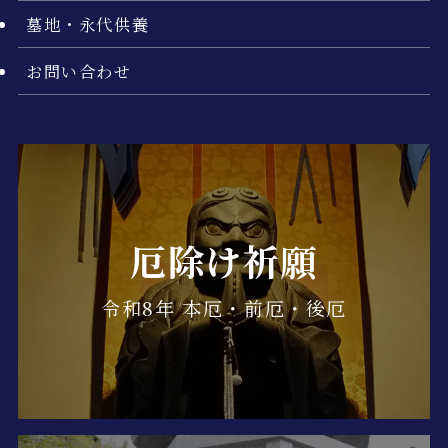
墓地・永代供養
お問い合わせ
厄除け祈願
令和8年 本厄・前厄・後厄