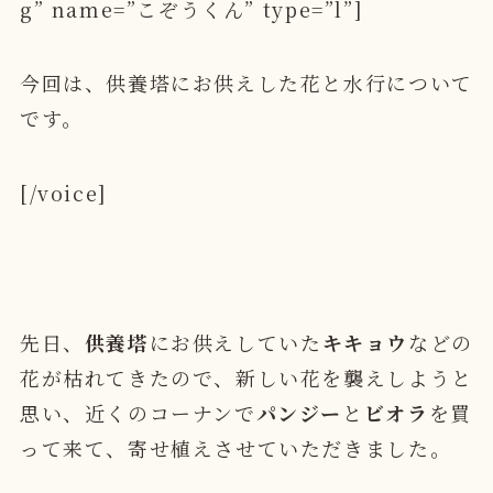
g” name=”こぞうくん” type=”l”]
今回は、供養塔にお供えした花と水行について
です。
[/voice]
先日、
供養塔
にお供えしていた
キキョウ
などの
花が枯れてきたので、新しい花を襲えしようと
思い、近くのコーナンで
パンジー
と
ビオラ
を買
って来て、寄せ植えさせていただきました。