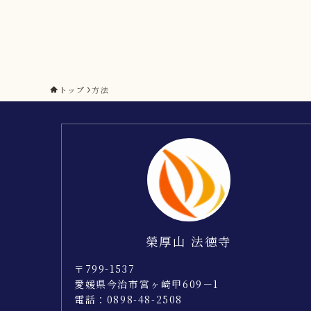
トップ
方法
榮厚山 法徳寺
〒799-1537
愛媛県今治市宮ヶ崎甲609－1
電話：0898-48-2508