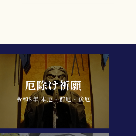
厄除け祈願
令和8年 本厄・前厄・後厄