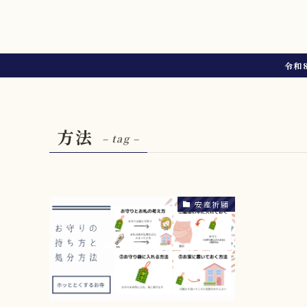
令和
方法
– tag –
安産祈願