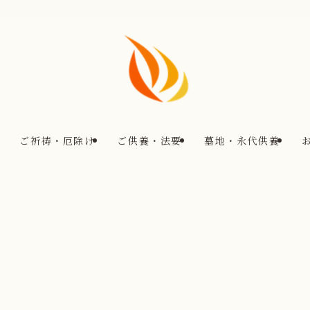
ご祈祷・厄除け
ご供養・法要
墓地・永代供養