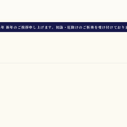
8年 新年のご挨拶申し上げます。初詣・厄除けのご祈祷を受け付けており