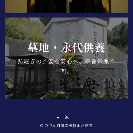
墓地・永代供養
跡継ぎの不安を安心へ。宗旨宗派不
問。
©
2026 日蓮宗榮厚山法徳寺