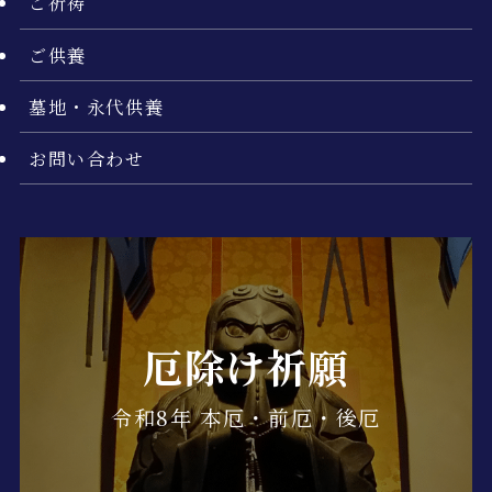
ご祈祷
ご供養
墓地・永代供養
お問い合わせ
厄除け祈願
令和8年 本厄・前厄・後厄