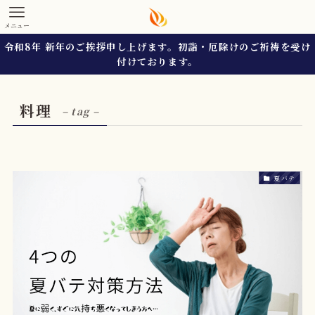
メニュー
令和8年 新年のご挨拶申し上げます。初詣・厄除けのご祈祷を受け
付けております。
料理
– tag –
夏バテ