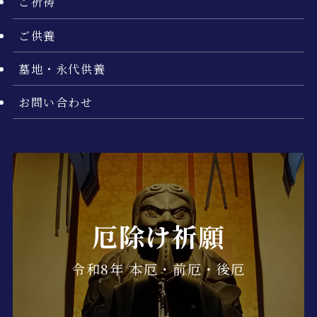
ご祈祷
ご供養
墓地・永代供養
お問い合わせ
厄除け祈願
令和8年 本厄・前厄・後厄