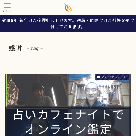
メニュー
令和8年 新年のご挨拶申し上げます。初詣・厄除けのご祈祷を受け
付けております。
感謝
– tag –
占いカフェナイト