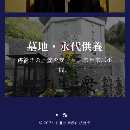
墓地・永代供養
跡継ぎの不安を安心へ。宗旨宗派不
問。
©
2026 日蓮宗榮厚山法徳寺