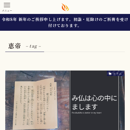
メニュー
令和8年 新年のご挨拶申し上げます。初詣・厄除けのご祈祷を受け
付けております。
恵帝
– tag –
コラム