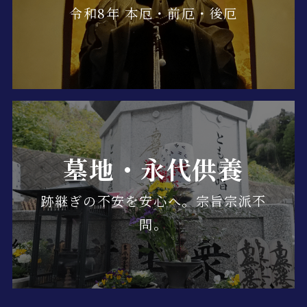
令和8年 本厄・前厄・後厄
墓地・永代供養
跡継ぎの不安を安心へ。宗旨宗派不
問。