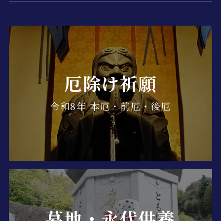
厄除け祈願
令和8年 本厄・前厄・後厄
墓地・永代供養