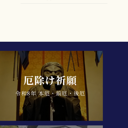
厄除け祈願
令和8年 本厄・前厄・後厄