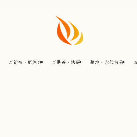
ご祈祷・厄除け
ご供養・法要
墓地・永代供養