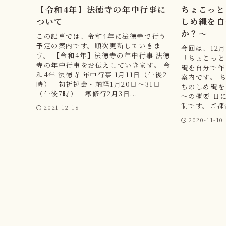
【令和4年】法徳寺の年中行事に
ちょこっと
ついて
しめ縄を自
か？～
この記事では、令和4年に法徳寺で行う
予定の案内です。順次更新していきま
今回は、12
す。 【令和4年】法徳寺の年中行事 法徳
「ちょこっと
寺の年中行事をお伝えしていきます。 令
縄を自分で作
和4年 法徳寺 年中行事 1月11日（午後2
案内です。 
時） 初祈祷会・納経1月20日～31日
ちのしめ縄を
（午後7時） 寒修行2月3日...
～の概要 日
制です。ご都合
2021-12-18
2020-11-10