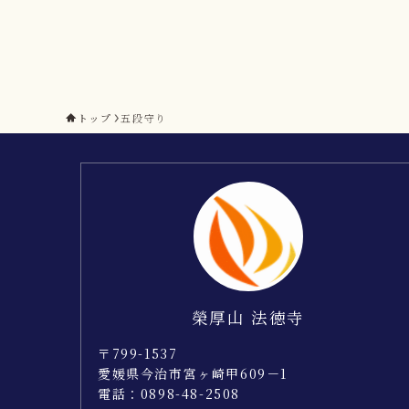
トップ
五段守り
榮厚山 法徳寺
〒799-1537
愛媛県今治市宮ヶ崎甲609－1
電話：0898-48-2508