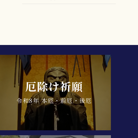
厄除け祈願
令和8年 本厄・前厄・後厄