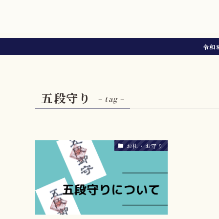
令和
五段守り
– tag –
お札・お守り