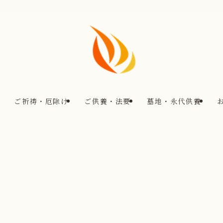
ご祈祷・厄除け
ご供養・法要
墓地・永代供養