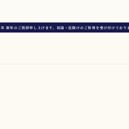
8年 新年のご挨拶申し上げます。初詣・厄除けのご祈祷を受け付けており