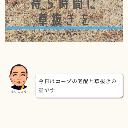
今日は
コープの宅配
と
草抜き
の
話です
はくしょう