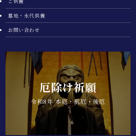
ご供養
墓地・永代供養
お問い合わせ
厄除け祈願
令和8年 本厄・前厄・後厄