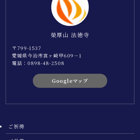
榮厚山 法徳寺
〒799-1537
愛媛県今治市宮ヶ崎甲609－1
電話：0898-48-2508
Googleマップ
ご祈祷