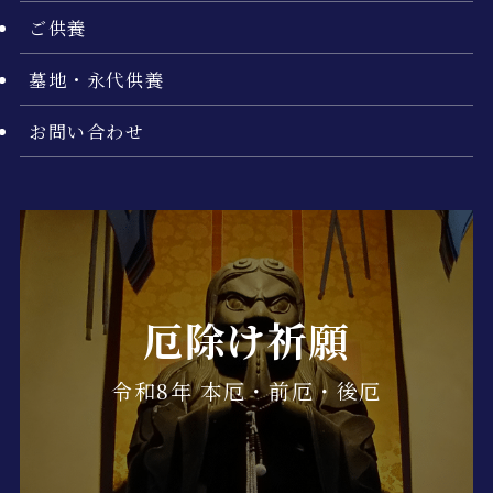
ご供養
墓地・永代供養
お問い合わせ
厄除け祈願
令和8年 本厄・前厄・後厄