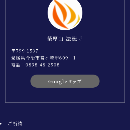
榮厚山 法徳寺
〒799-1537
愛媛県今治市宮ヶ崎甲609－1
電話：0898-48-2508
Googleマップ
ご祈祷