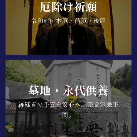
厄除け祈願
令和8年 本厄・前厄・後厄
墓地・永代供養
跡継ぎの不安を安心へ。宗旨宗派不
問。