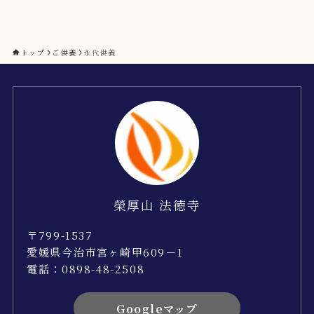
トップ
ご供養
永代供養
榮厚山 法徳寺
〒799-1537
愛媛県今治市宮ヶ崎甲609－1
電話：0898-48-2508
Googleマップ